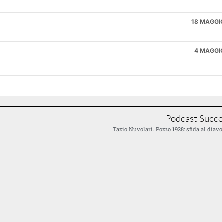
18 MAGGI
4 MAGGI
20 APRIL
5 APRIL
Podcast Succe
Tazio Nuvolari. Pozzo 1928: sfida al diav
22 MARZ
21 FEBBRAI