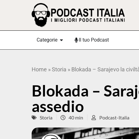
Categorie
Il tuo Podcast
Home
»
Storia
»
Blokada – Sarajevo la civilt
Blokada – Saraje
assedio
Storia
40 min
Podcast-Italia