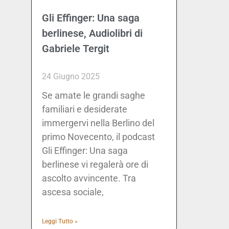
Gli Effinger: Una saga
berlinese, Audiolibri di
Gabriele Tergit
24 Giugno 2025
Se amate le grandi saghe
familiari e desiderate
immergervi nella Berlino del
primo Novecento, il podcast
Gli Effinger: Una saga
berlinese vi regalerà ore di
ascolto avvincente. Tra
ascesa sociale,
Leggi Tutto »