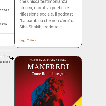
che unisca testimonianza
storica, narrativa poetica e
O 2023
riflessione sociale, il podcast
“La bambina che non c’era” di
O 2023
Siba Shakib, tradotto e
E 2023
Leggi Tutto »
E 2023
ssivo
olo rosso
O 2023
O 2023