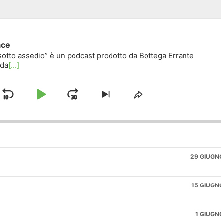
ace
à sotto assedio” è un podcast prodotto da Bottega Errante
 da
[...]
Skip Backward
Play Pause
Jump Forward
yback Rate
 previous episode
Skip to next episode
Share This Episo
29 GIUGN
15 GIUGN
1 GIUGN