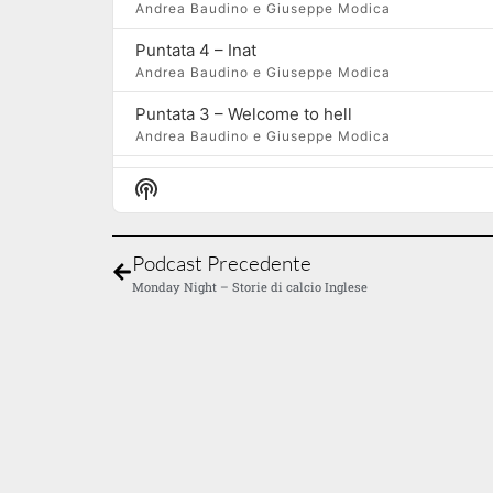
Andrea Baudino e Giuseppe Modica
Puntata 4 – Inat
Andrea Baudino e Giuseppe Modica
Puntata 3 – Welcome to hell
Andrea Baudino e Giuseppe Modica
Puntata 2 – Lo spirito di Sarajevo
Show Podcast Information
Andrea Baudino e Giuseppe Modica
Puntata 1 – La fine della Jugoslavia
Podcast Precedente
Andrea Baudino e Giuseppe Modica
Monday Night – Storie di calcio Inglese
Trailer
Andrea Baudino e Giuseppe Modica
Puntata 0 – Mai più
Andrea Baudino e Giuseppe Modica