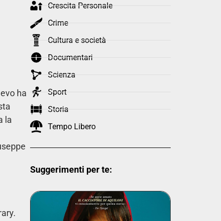
Crescita Personale
Crime
Cultura e società
Documentari
Scienza
Sport
jevo ha
sta
Storia
a la
Tempo Libero
iuseppe
Suggerimenti per te:
ary.