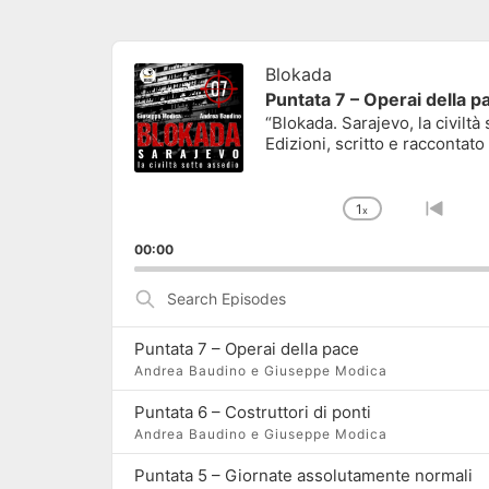
Audio
Player
Blokada
Puntata 7 – Operai della p
“Blokada. Sarajevo, la civilt
Edizioni, scritto e raccontato
1
x
Change Pla
Go to
00:00
Search
Episodes
Puntata 7 – Operai della pace
Andrea Baudino e Giuseppe Modica
Puntata 6 – Costruttori di ponti
Andrea Baudino e Giuseppe Modica
Puntata 5 – Giornate assolutamente normali