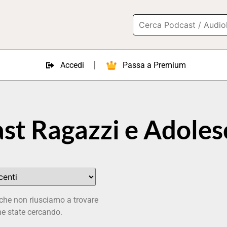
Accedi
Passa a Premium
ast Ragazzi e Adoles
he non riusciamo a trovare
he state cercando.