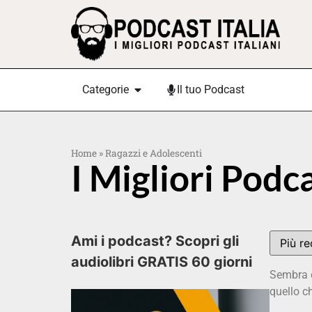
Categorie
Il tuo Podcast
Home
»
Ragazzi e Adolescenti
I Migliori Podc
Ami i podcast? Scopri gli
audiolibri GRATIS 60 giorni
Sembra c
quello c