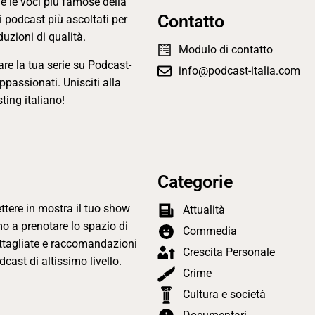
 e le voci più famose della
Contatto
i podcast più ascoltati per
duzioni di qualità.
Modulo di contatto
re la tua serie su Podcast-
info@podcast-italia.com
appassionati. Unisciti alla
ting italiano!
Categorie
tere in mostra il tuo show
Attualità
amo a prenotare lo spazio di
Commedia
dettagliate e raccomandazioni
Crescita Personale
cast di altissimo livello.
Crime
Cultura e società