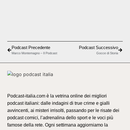
Previous Episode
Show Episodes List
Next E
Show Podcast Information
Podcast Precedente
Podcast Successivo
Marco Montemagno – Il Podcast
Gocce di Storia
Podcast-italia.com è la vetrina online dei migliori
podcast italiani: dalle indagini di true crime e gialli
avvincenti, ai misteri irrisolti, passando per le risate dei
podcast comici, l’adrenalina dello sport e le voci più
famose della rete. Ogni settimana aggiorniamo la