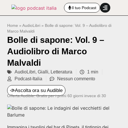
Il tuo Podcast
Home
»
AudioLibri
»
Bolle di sapone: Vol. 9 – Audiolibro di
Marco Malvaldi
Bolle di sapone: Vol. 9 –
Audiolibro di Marco
Malvaldi
AudioLibri
,
Gialli
,
Letteratura
1 min
Podcast-Italia
Nessun commento
Ascolta ora su Audible
Offerta Audible: Gratis per i primi 60 giorni invece di 30
Immagina i tavolini del bar di Pineta, il tintinnio dei