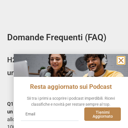
Domande Frequenti (FAQ)
H2: I Dubbi più Comuni sul Costo di
un Podcast
Resta aggiornato sui Podcast
Sii tra i primi a scoprire i podcast imperdibili. Ricevi
Q1: Posso fare un podcast di buona qualità con
classifiche e novità per restare sempre al top.
un budget basso?
Assolutamente sì. La chiave è
Tienimi
Aggiornato
allocare il budget in modo intelligente. Se hai solo
100-150€ da investire, spendili tutti per un buon