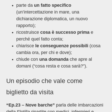
parte da
un fatto specifico
(un’intercettazione in mare, una
dichiarazione diplomatica, un nuovo
rapporto);
ricostruisce
cosa è successo prima
e
perché quel fatto conta;
chiarisce
le conseguenze possibili
(cosa
cambia ora, per chi e dove);
chiude con
una domanda
che apre al
domani (“cosa resta e cosa sarà?”).
Un episodio che vale come
biglietto da visita
“Ep.23 – Nove barche”
parla delle imbarcazioni
della Flotilla ripartite con medici, infermieri e