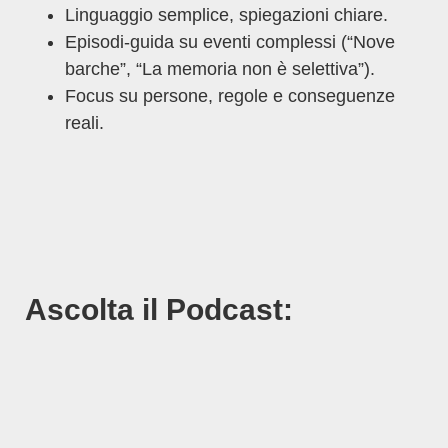
Linguaggio semplice, spiegazioni chiare.
Episodi-guida su eventi complessi (“Nove
barche”, “La memoria non è selettiva”).
Focus su persone, regole e conseguenze
reali.
Ascolta il Podcast:
Previous Episode
Show Episodes List
Next E