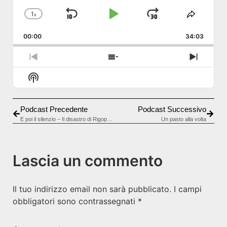
1
x
Skip Backward
Play Pause
Jump Forw
Change Playback Rate
Share T
00:00
34:03
Previous Episode
Show Episodes List
Next E
Show Podcast Information
Podcast Precedente
Podcast Successivo
E poi il silenzio – Il disastro di Rigopiano
Un pasto alla volta
Lascia un commento
Il tuo indirizzo email non sarà pubblicato.
I campi
obbligatori sono contrassegnati
*