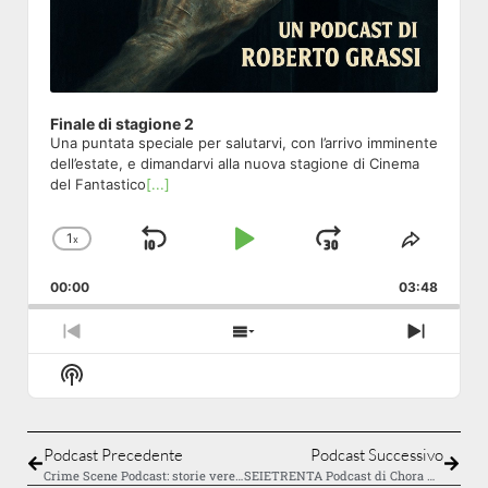
Finale di stagione 2
Una puntata speciale per salutarvi, con l’arrivo imminente
dell’estate, e dimandarvi alla nuova stagione di Cinema
del Fantastico
[...]
1
x
Skip Backward
Play Pause
Jump Forw
Change Playback Rate
Share T
00:00
03:48
Previous Episode
Show Episodes List
Next E
Show Podcast Information
Podcast Precedente
Podcast Successivo
Crime Scene Podcast: storie vere raccontate con chiarezza
SEIETRENTA Podcast di Chora Media