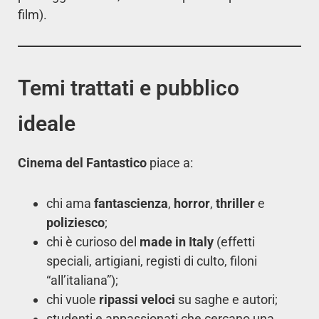
film).
Temi trattati e pubblico
ideale
Cinema del Fantastico
piace a:
chi ama
fantascienza
,
horror
,
thriller
e
poliziesco
;
chi è curioso del
made in Italy
(effetti
speciali, artigiani, registi di culto, filoni
“all’italiana”);
chi vuole
ripassi veloci
su saghe e autori;
studenti e appassionati che cercano una