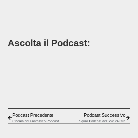
Ascolta il Podcast:
Previous Episode
Show Episodes List
Next E
Show Podcast Information
Podcast Precedente
Podcast Successivo
Cinema del Fantastico Podcast
Squali Podcast del Sole 24 Ore