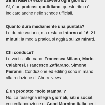
SEIETRENTA esce davvero ogni giorno?
Sì, è un
podcast quotidiano
: questo ritmo è
indicato anche nelle schede ufficiali.
Quanto dura mediamente una puntata?
Le durate variano, ma restano
intorno ai 16–21
minuti
; la media pratica si aggira sui
20 minuti
.
Chi conduce?
Le voci si alternano:
Francesca Milano
,
Mario
Calabresi
,
Francesco Zaffarano
,
Simone
Pieranni
. Conduzione ed editing sono in mano
alla redazione di Chora News.
È un prodotto “solo stampa”?
No. La rassegna integra
giornali, siti e social
,
con collaborazione di
Good Morning Italia
per il