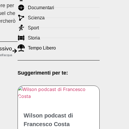
ere per
Documentari
uel che
Scienza
cercherò
Sport
Storia
Tempo Libero
ssivo
dell’acqua
Suggerimenti per te:
Wilson podcast di
Francesco Costa