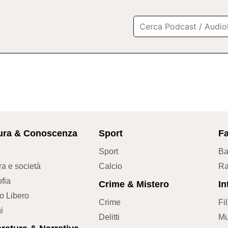
ura & Conoscenza
Sport
Fa
Sport
Ba
ra e società
Calcio
Ra
ofia
Crime & Mistero
In
 Libero
Crime
Fi
i
Delitti
Mu