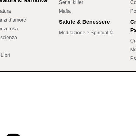
eratura & Narrativa
Serial killer
Co
ratura
Mafia
Po
nzi d’amore
Salute & Benessere
Cr
nzi rosa
Ps
Meditazione e Spiritualità
scienza
Cr
Mo
Libri
Ps