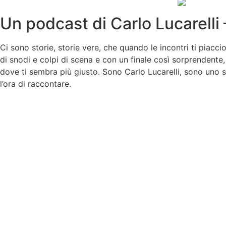
Un podcast di Carlo Lucarell
Ci sono storie, storie vere, che quando le incontri ti piacc
di snodi e colpi di scena e con un finale così sorprendente
dove ti sembra più giusto. Sono Carlo Lucarelli, sono uno sc
l’ora di raccontare.
Dee Giallo
Il programma dedicato ai misteri del mondo della musica e