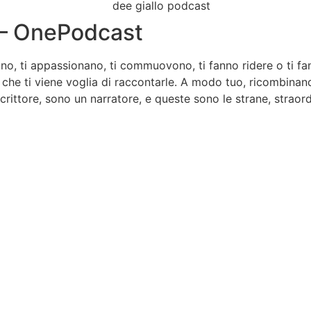
i – OnePodcast
iono, ti appassionano, ti commuovono, ti fanno ridere o ti f
, che ti viene voglia di raccontarle. A modo tuo, ricombinan
rittore, sono un narratore, e queste sono le strane, straordi
 non solo!