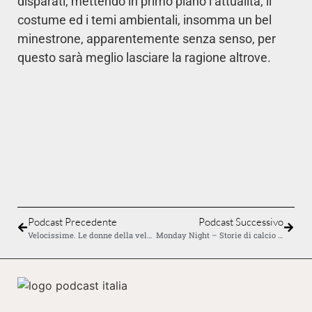
disparati, mettendo in primo piano l’attualità, il
costume ed i temi ambientali, insomma un bel
minestrone, apparentemente senza senso, per
questo sarà meglio lasciare la ragione altrove.
Previous Episode
Show Episodes List
Next E
Show Podcast Information
Podcast Precedente
Podcast Successivo
Velocissime. Le donne della velocità
Monday Night – Storie di calcio Inglese