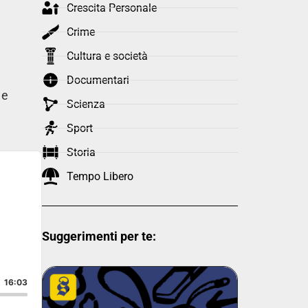
Crescita Personale
Crime
Cultura e società
Documentari
 e
Scienza
Sport
Storia
Tempo Libero
Suggerimenti per te:
de
16:03