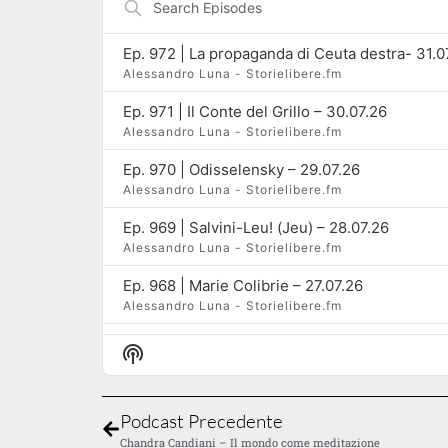
Episodes
Ep. 972 | La propaganda di Ceuta destra- 31.0
Alessandro Luna - Storielibere.fm
Ep. 971 | Il Conte del Grillo – 30.07.26
Alessandro Luna - Storielibere.fm
Ep. 970 | Odisselensky – 29.07.26
Alessandro Luna - Storielibere.fm
Ep. 969 | Salvini-Leu! (Jeu) – 28.07.26
Alessandro Luna - Storielibere.fm
Ep. 968 | Marie Colibrie – 27.07.26
Alessandro Luna - Storielibere.fm
Ep. 967 | La maranza, è una danza… – 24.07.2
Show Podcast Information
Alessandro Luna - Storielibere.fm
Ep. 966 | Delmastro Lindo – 23.07.26
Podcast Precedente
Alessandro Luna - Storielibere.fm
Chandra Candiani – Il mondo come meditazione