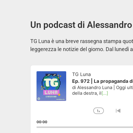
Un podcast di Alessandro
TG Luna è una breve rassegna stampa quotid
leggerezza le notizie del giorno. Dal lunedì a
Audio
Player
TG Luna
Ep. 972 | La propaganda d
di Alessandro Luna | Oggi ult
della destra, il
[...]
1
x
Change Pla
Go to
00:00
Search