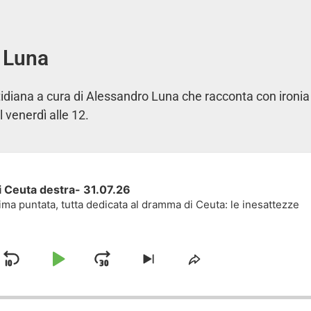
 Luna
iana a cura di Alessandro Luna che racconta con ironia
l venerdì alle 12.
i Ceuta destra- 31.07.26
ima puntata, tutta dedicata al dramma di Ceuta: le inesattezze
Skip Backward
Play Pause
Jump Forward
yback Rate
 previous episode
Skip to next episode
Share This Episo